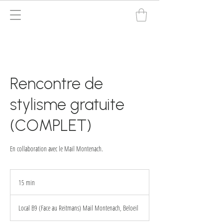
Rencontre de
stylisme gratuite
(COMPLET)
En collaboration avec le Mail Montenach.
15 min
1
5
m
Local B9 (Face au Reitmans) Mail Montenach, Beloeil
i
n