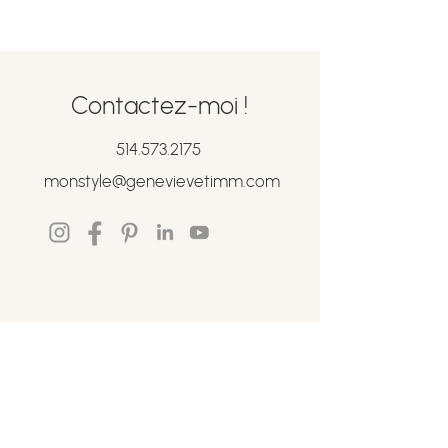
Contactez-moi !
514.573.2175
monstyle@genevievetimm.com