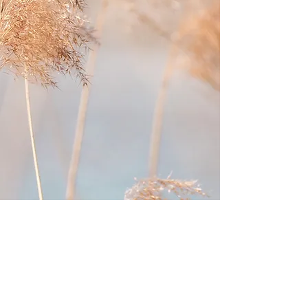
vivants. Mes débuts ?
Le goût du dessin, du
mouvement, des
textures, celui des
corps, tous différents
et inspirants.