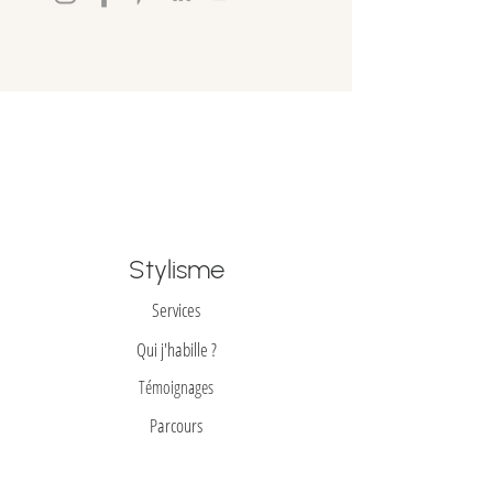
à-REporter et sont disponibles
seulement s'il sont faits en main propre
à Mont Saint-Hilaire dans un délai de 5
jours.
Stylisme
Services
Qui j'habille ?
Témoignages
Parcours
Prêt-à-REporter