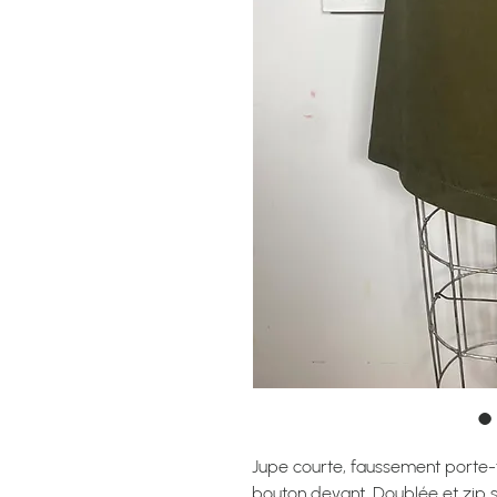
Jupe courte, faussement porte-f
bouton devant. Doublée et zip su