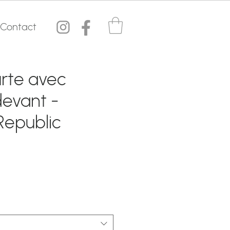
Contact
rte avec
evant -
Republic