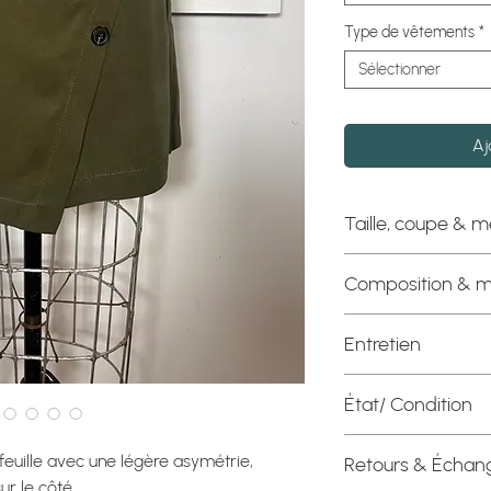
Type de vêtements
*
Sélectionner
Aj
Taille, coupe & 
Étiquette officielle :
Composition & m
Coupe : Très léger
Composition : 62% 
Entretien
Mesures à plat
Twill souple et dou
Taille :14 3/4"
Machine à délicat 
Hanches : 20"
État/ Condition
froide, suspendre o
Longueur : 17"
Excellente conditio
*Vérifier le guide de
euille avec une légère asymétrie,
Retours & Échan
prendre vos mesur
r le côté.