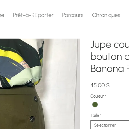
me
Prêt-à-REporter
Parcours
Chroniques
Jupe cou
bouton d
Banana 
Prix
45,00 $
Couleur
*
Taille
*
Sélectionner