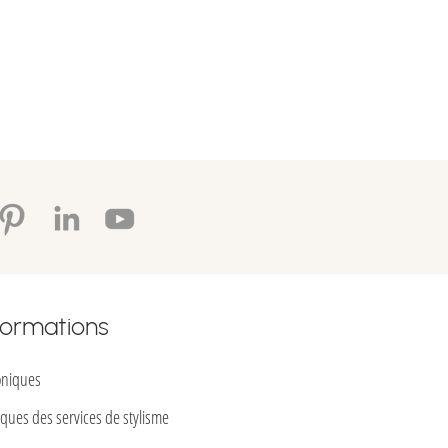
ont finales. Aucun échange,
a possibilité d'essayer le
est possible, si vous m'aviser
n délai de 48 heures après la
retour se fait dans un délai de 5
t uniquement sous forme de
ique prêt-à-REporter et sont
nt s'il sont faits en main propre
 dans un délai de 5 jours.
formations
oniques
tiques des services de stylisme