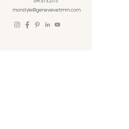
514.573.2175
monstyle@genevievetimm.com
Stylisme
Services
Qui j'habille ?
Témoignages