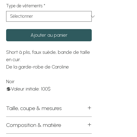
Type de vêtements
*
Ajouter au panier
Short à plis, faux suède, bande de taille
en cuir.
De la garde-robe de Caroline
Noir
💲Valeur initiale: 100$
Taille, coupe & mesures
Étiquette officielle : Médium
Composition & matière
Mesures à plat
Composition : Faux suède fluide et léger