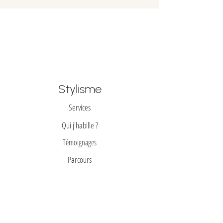
à Mont Saint-Hilaire dans un délai de 5
jours.
Stylisme
Services
Qui j'habille ?
Témoignages
Parcours
Prêt-à-REporter
Toutes mes trouvailes