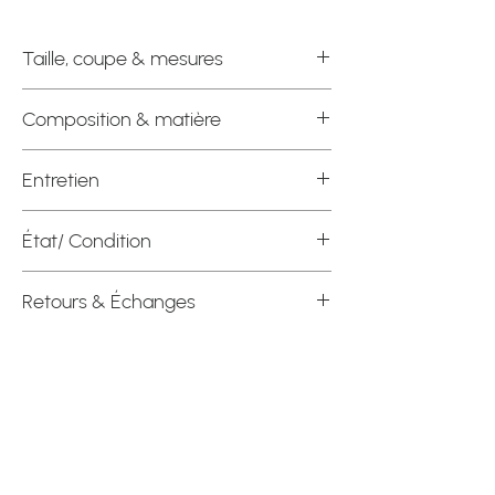
Taille, coupe & mesures
Étiquette officielle : 8
Composition & matière
Mesures à plat
Composition : 50% Coton/ 39%
Entretien
Buste : 18 1/2"
Polyester/ 11% Spandex
Taille: 15 1/2"
Machine à délicat dans un sac de
Hanches : 19 1/2"
État/ Condition
lavage, eau froide, suspendre ou sécher
Longueur : 38 1/2"
à plat.
Impeccable !
Retours & Échanges
*Vérifier le guide des tailles et la section
Comment prendre vos mesures ?,
pour
Toutes les ventes sont finales. Aucun
vous assurer que le vêtements fera.
échange, remboursement.
Afin de vous offrir la possibilité
*Le vêtement est présenté sur
d'essayer le vêtement, le retour est
Contactez-moi !
le mannequin ROMANE qui a les
possible, si vous m'aviser par courriel
mensurations suivantes:
dans un délai de 48 heures après la
514.573.2175