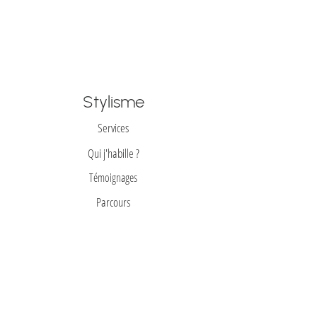
Stylisme
Services
Qui j'habille ?
Témoignages
Parcours
Prêt-à-REporter
Toutes mes trouvailes
Guide des tailles