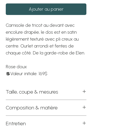
Ajouter au panier
Camisole de tricot au devant avec
encolure drapée, le dos est en satin
légèrement texturé avec pli creux au
centre. Ourlet arrondi et fentes de
chaque côté. De la garde-robe de Elen.
Rose doux
💲Valeur initiale: 169$
Taille, coupe & mesures
Étiquette officielle : Petit (Fait Médium
Composition & matière
aussi)
Composition : 100% Viscose devant &
Entretien
Mesures à plat
100% Polyester dos