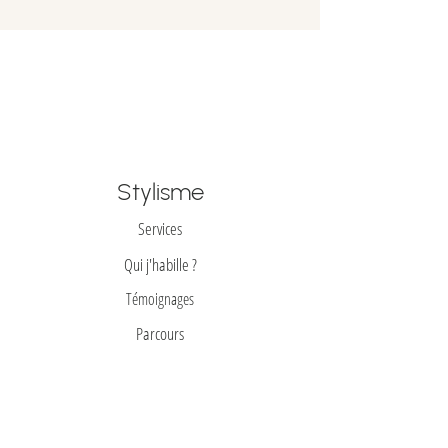
à Mont Saint-Hilaire dans un délai de 5
jours.
Stylisme
Services
Qui j'habille ?
Témoignages
Parcours
Prêt-à-REporter
Toutes mes trouvailes