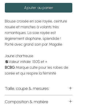
Ajouter au panier
Blouse croisée en soie rayée, ceinture
nouée et manches à volants très
romantiques. La soie rayée est
légèrement diaphane, splendide !
Porté avec grand soin par Magalie
Jaune chartreuse
💲Valeur initiale: 150$ et +
BCBG
Marque culte pour les robes de
soirée et qui respire la féminité
Taille, coupe & mesures
Étiquette officielle : Très Petit
Composition & matière
Coupe : Le décolleté est profond