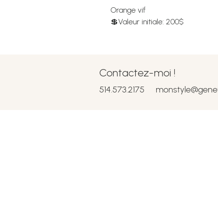
Orange vif
💲Valeur initiale: 200$
Contactez-moi !
514.573.2175
monstyle@gene