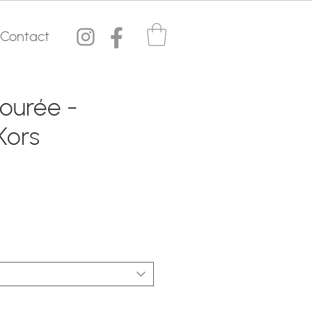
Contact
jourée -
Kors