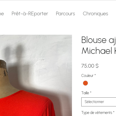
me
Prêt-à-REporter
Parcours
Chroniques
Blouse a
Michael 
Prix
75,00 $
Couleur
*
Taille
*
Sélectionner
Type de vêtements
*