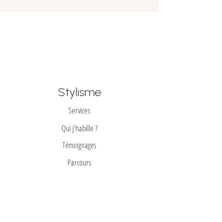
à Mont Saint-Hilaire dans un délai de 5
jours.
Stylisme
Services
Qui j'habille ?
Témoignages
Parcours
Prêt-à-REporter
Toutes mes trouvailes